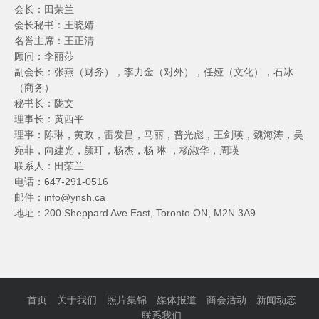
会长：田荣兰
会长秘书：王晓婧
名誉主席：王正清
顾问：李丽莎
副会长：张燕（财务），李力金（对外），任娅（文化），石冰
（商务）
秘书长：陇文
理事长：黄西平
理事：陈琳，黄政，雷发昌，马丽，普光彪，王剑瑛，魏海涛，吴
宛菲，向建光，颜玎，杨杰，杨 琳 ，杨淑华，周瑛
联系人：田荣兰
电话：647-291-0516
邮件：info@ynsh.ca
地址：200 Sheppard Ave East, Toronto ON, M2N 3A9
首页
关于我们
照片集锦
媒体报道
商会活动
新闻动态
联系我们