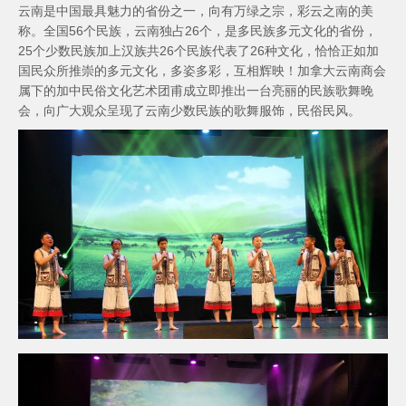
云南是中国最具魅力的省份之一，向有万绿之宗，彩云之南的美
称。全国56个民族，云南独占26个，是多民族多元文化的省份，
25个少数民族加上汉族共26个民族代表了26种文化，恰恰正如加
国民众所推崇的多元文化，多姿多彩，互相辉映！加拿大云南商会
属下的加中民俗文化艺术团甫成立即推出一台亮丽的民族歌舞晚
会，向广大观众呈现了云南少数民族的歌舞服饰，民俗民风。