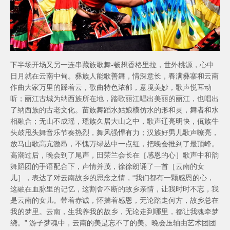
下半场开场又另一连串藏族歌舞-畅想香格里拉，世外桃源，心中
日月就在云南中甸。彝族人能歌善舞，情深意长，春满彝寨和云南
作曲大家万里的踩着云，歌曲特色浓郁，意境美妙，歌声悦耳动
听；丽江古城为纳西族所在地，踏歌丽江唱出美丽的丽江，也唱出
了纳西族的古老文化。苗族舞蹈水姑娘模仿水的形和灵，舞者和水
相融合；无山不成瑶，瑶族久居大山之中，歌声辽亮明快，佤族牛
头鼓甩头舞音乐节奏热烈，舞风强悍有力；汉族好男儿歌声嘹亮，
放马山歌高亢激昂，不愧万绿丛中一点红，把晚会推到了最顶峰。
高潮过后，晚会到了尾声，田荣兰会长在［感恩的心］歌声中和韵
舞蹈团的手语配合下，声情并茂，徐徐朗诵了一首［云南的女
儿］，表达了对云南故乡的思念之情，“我们都有一颗感恩的心，
这融在血脉里的记忆，这割舍不断的故乡亲情，让我时时不忘，我
是云南的女儿。带着赤诚，怀揣着感恩，无论踏走何方，故乡总在
我的梦里。云南，生我养我的故乡，无论走到哪里，都让我魂牵梦
绕。” 游子梦魂中，云南的美是忘不了的美。晚会压轴由艺术团团