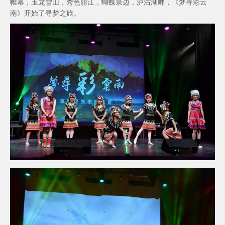
帷幕，玉龙雪山，秀色丽江，蝴蝶泉边，泸沽湖畔，《梦寻彩云
南》开始了寻梦之旅。