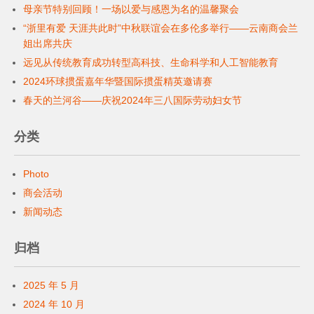
母亲节特别回顾！一场以爱与感恩为名的温馨聚会
“浙里有爱 天涯共此时”中秋联谊会在多伦多举行——云南商会兰
姐出席共庆
远见从传统教育成功转型高科技、生命科学和人工智能教育
2024环球掼蛋嘉年华暨国际掼蛋精英邀请赛
春天的兰河谷——庆祝2024年三八国际劳动妇女节
分类
Photo
商会活动
新闻动态
归档
2025 年 5 月
2024 年 10 月