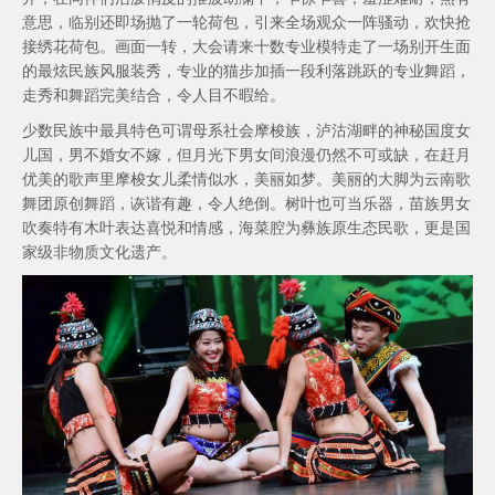
意思，临别还即场抛了一轮荷包，引来全场观众一阵骚动，欢快抢
接绣花荷包。画面一转，大会请来十数专业模特走了一场别开生面
的最炫民族风服装秀，专业的猫步加插一段利落跳跃的专业舞蹈，
走秀和舞蹈完美结合，令人目不暇给。
少数民族中最具特色可谓母系社会摩梭族，泸沽湖畔的神秘国度女
儿国，男不婚女不嫁，但月光下男女间浪漫仍然不可或缺，在赶月
优美的歌声里摩梭女儿柔情似水，美丽如梦。美丽的大脚为云南歌
舞团原创舞蹈，诙谐有趣，令人绝倒。树叶也可当乐器，苗族男女
吹奏特有木叶表达喜悦和情感，海菜腔为彝族原生态民歌，更是国
家级非物质文化遗产。