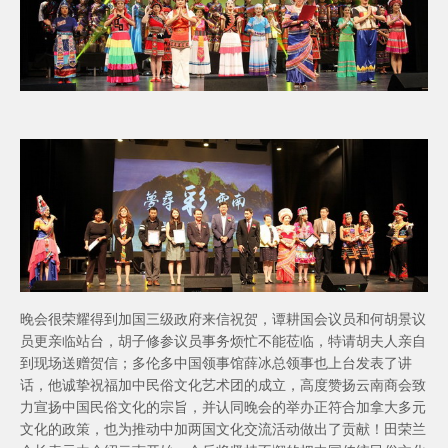
晚会很荣耀得到加国三级政府来信祝贺，谭耕国会议员和何胡景议
员更亲临站台，胡子修参议员事务烦忙不能莅临，特请胡夫人亲自
到现场送赠贺信；多伦多中国领事馆薛冰总领事也上台发表了讲
话，他诚挚祝福加中民俗文化艺术团的成立，高度赞扬云南商会致
力宣扬中国民俗文化的宗旨，并认同晚会的举办正符合加拿大多元
文化的政策，也为推动中加两国文化交流活动做出了贡献！田荣兰