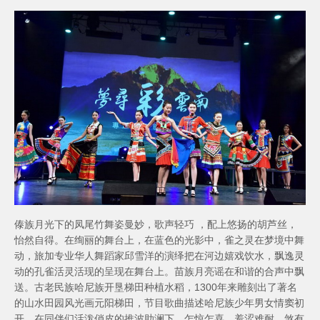
傣族月光下的凤尾竹舞姿曼妙，歌声轻巧 ，配上悠扬的胡芦丝，
怡然自得。在绚丽的舞台上，在蓝色的光影中，雀之灵在梦境中舞
动，旅加专业华人舞蹈家邱雪洋的演绎把在河边嬉戏饮水，飘逸灵
动的孔雀活灵活现的呈现在舞台上。苗族月亮谣在和谐的合声中飘
送。古老民族哈尼族开垦梯田种植水稻，1300年来雕刻出了著名
的山水田园风光画元阳梯田，节目歌曲描述哈尼族少年男女情窦初
开，在同伴们活泼俏皮的推波助澜下，乍惊乍喜，羞涩难耐，煞有