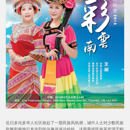
近日多伦多华人社区掀起了一股民族风热潮，城中人士对少数民族
歌舞和服饰引发浓烈的兴趣并谈论纷纷。这股最炫民族风皆源于刚