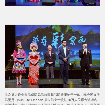
此次盛大晚会集民俗民风民族歌舞和民族服饰于一体，晚会民族服
饰更是由Sun Life Financial唐世和女士赞助10万人民币专诚请名