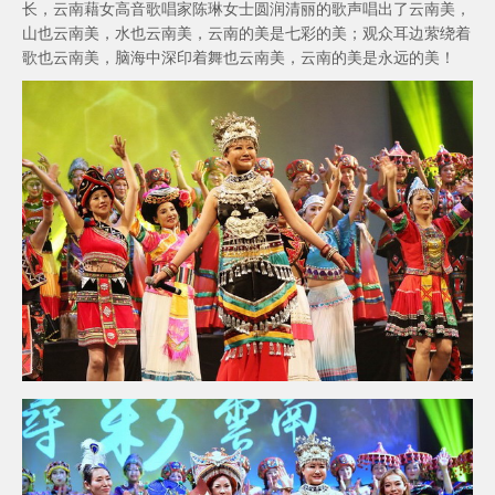
长，云南藉女高音歌唱家陈琳女士圆润清丽的歌声唱出了云南美，
山也云南美，水也云南美，云南的美是七彩的美；观众耳边萦绕着
歌也云南美，脑海中深印着舞也云南美，云南的美是永远的美！