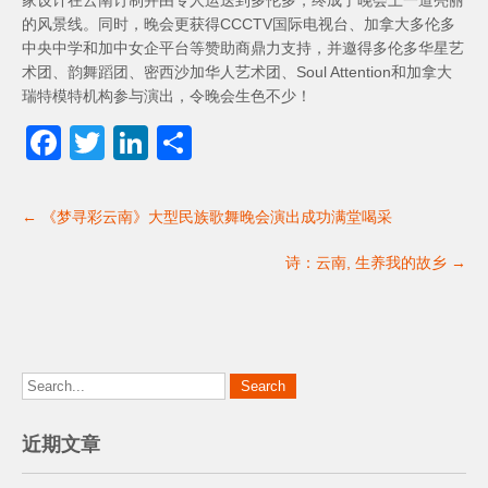
家设计在云南订制并由专人运送到多伦多，终成了晚会上一道亮丽
的风景线。同时，晚会更获得CCCTV国际电视台、加拿大多伦多
中央中学和加中女企平台等赞助商鼎力支持，并邀得多伦多华星艺
术团、韵舞蹈团、密西沙加华人艺术团、Soul Attention和加拿大
瑞特模特机构参与演出，令晚会生色不少！
F
T
Li
分
a
wi
n
享
Post
c
tt
k
←
《梦寻彩云南》大型民族歌舞晚会演出成功满堂喝采
navigation
e
er
e
诗：云南, 生养我的故乡
→
b
dI
o
n
o
k
近期文章