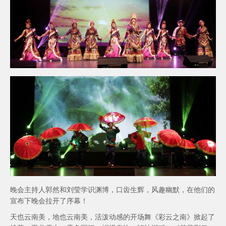
晚会主持人郭然和刘莹学识渊博，口齿生辉，风趣幽默，在他们的
宣布下晚会拉开了序幕！
天也云南美，地也云南美，活泼动感的开场舞《彩云之南》掀起了