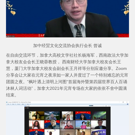
加中经贸文化交流协会执行会长 曾诚
在自由交流环节，加拿大高校文学社社长杨海军，西南政法大学加
拿大校友会会长王晓蓉教授， 西南财经大学加拿大校友会长王
慧，厦门大学加拿大校友会副会长王月祥等分别应邀分享。Zoom
分享会让大家在元宵之夜亲如一家人并度过了一个特别难忘的元宵
团圆之夜。”枫叶遇上清明上河图“首届海外暨第四届世界百人百诵
沐林人词活动”，加拿大2021年元宵专场在大家的依依不舍中圆满
结束。