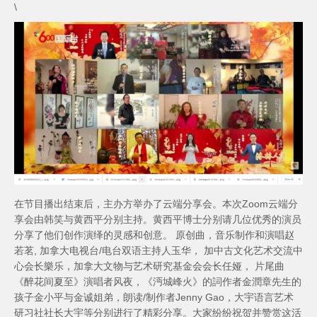
\
在节目播出结束后，主办方举办了云端分享会。本次Zoom云端分
享会由韩笑与黄西平分别主持。黄西平博士分别请几位优秀的演员
分享了他们创作演绎的灵感和创意。 原创曲，音乐制作和演唱赵
若茗, 加拿大电视台/电台双语主持人玉华， 加中古文化艺术交流中
心会长樂乐，加拿大文物与艺术研究基金会会长任娅， 片尾曲
《醉花间夏至》演唱者风夜，《沔城峰火》的詞作者金潤章先生的
孩子金小平与金诚姐弟，朗读/制作者Jenny Gao，大宇语言艺术
研习社社长大宇等分别进行了精彩分享。大家纷纷祝贺并赞赏这活