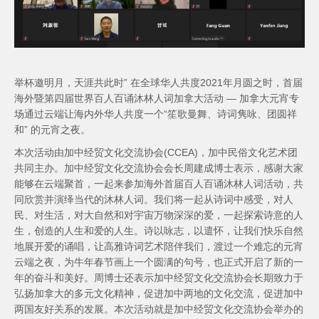
举杯邀明⽉，天涯共此时” 在全球华⼈共度2021年⽉圆之时，⾸届
海外暨第四届世界百⼈百诵沐林⼈词加拿⼤活动 — 加拿大元宵专
场通过云端让海内外华⼈共度⼀个“笙歌曼舞、诗词隽咏、团圆祥
和” 的元宵之夜。
本次活动由加中经贸文化交流协会(CCEA)，加中民俗文化艺术团
共同主办。加中经贸文化交流协会会长周建成博士表示，感谢大家
能够在云端聚首，一起来参加海外⾸届百⼈百诵沐林⼈词活动，共
同欣赏并演绎当代的沐林⼈词。我们将一起从诗词中感受，对人
民、对生活，对大自然和对宇宙万物深深的爱，一起探索诗意的人
生，创造的人生和爱的人生。诗以咏志，以遣怀，让我们快乐自然
地展开爱的诵唱，让高雅诗词艺术陪伴我们，渡过一个难忘的元宵
云端之夜，为牛年春节画上一个圆满的句号，也正式开启了新的一
年的奋斗和美好。周博士还表示加中经贸文化交流协会长期致力于
弘扬加拿大的多元文化精神，促进加中两地的文化交流，促进加中
两国友好关系的发展。本次活动就是加中经贸文化交流协会举办的