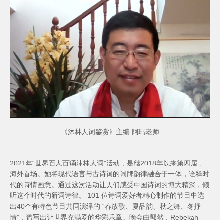
《沐林人词鉴赏》主编 阿玛老师
2021年“世界百⼈百诵沐林⼈词”活动，是继2018年以来第四届，
海外⾸场。她将现代语⾔与古诗词的词牌韵律融合于⼀体，诠释时
代的诗情画意。通过这次活动让人们感受中国诗词的博⼤精深，倾
听这个时代的新词诗律。 101 位诗词爱好者精心制作的节目中选
出40个有特色节目共同演绎的 “春放歌、夏品韵、秋之舞、冬抒
情”，谱写出让世界充满爱的华彩乐章。晚会由郭然，Rebekah