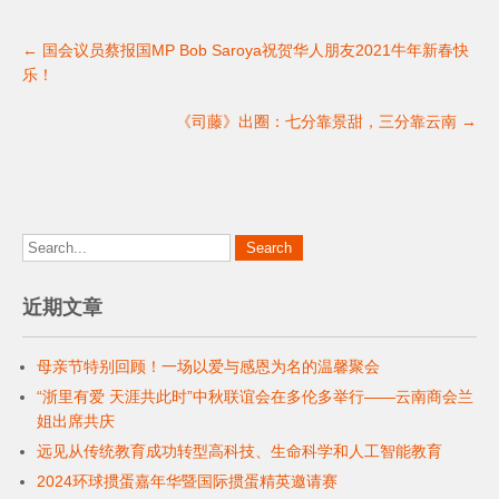
a
wi
n
享
Post
c
tt
k
←
国会议员蔡报国MP Bob Saroya祝贺华人朋友2021牛年新春快
navigation
e
er
e
乐！
b
dI
《司藤》出圈：七分靠景甜，三分靠云南
→
o
n
o
k
近期文章
母亲节特别回顾！一场以爱与感恩为名的温馨聚会
“浙里有爱 天涯共此时”中秋联谊会在多伦多举行——云南商会兰
姐出席共庆
远见从传统教育成功转型高科技、生命科学和人工智能教育
2024环球掼蛋嘉年华暨国际掼蛋精英邀请赛