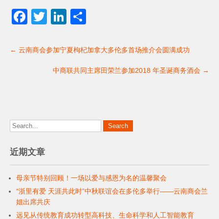
F
T
Li
分
a
wi
n
享
Post
c
tt
k
←
云南商会参加宁夏枸杞加拿大多伦多首场推介会圆满成功
navigation
e
er
e
中商联共同主席田荣兰参加2018 年圣诞商务酒会
→
b
dI
o
n
o
k
近期文章
母亲节特别回顾！一场以爱与感恩为名的温馨聚会
“浙里有爱 天涯共此时”中秋联谊会在多伦多举行——云南商会兰
姐出席共庆
远见从传统教育成功转型高科技、生命科学和人工智能教育