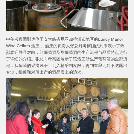
中午考察团到达位于安大略省尼亚加拉瀑布地区的Lundy Manor
Wine Cellars 酒庄， 酒庄的负责人张总对考察团的到来表示了热
烈欢迎并且对白，红葡萄酒及甜葡萄酒的生产流程与品质特点进行
了详细的介绍。张总向考察团展示了该酒庄所生产葡萄酒的全部流
程，从葡萄的采摘风干，到入桶酿制发酵，再到窖藏无处不透露出
专业，细致和对所出产的酒品质上的追求。